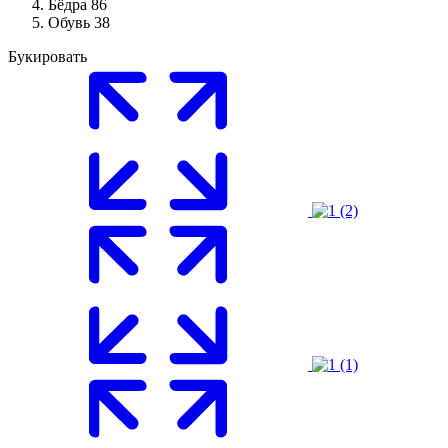
Бёдра
86
Обувь
38
Букировать