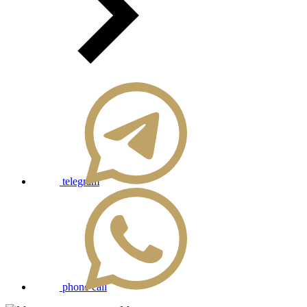
telegram
phone call