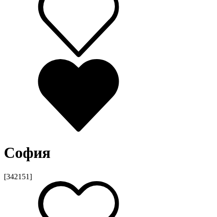
София
[342151]