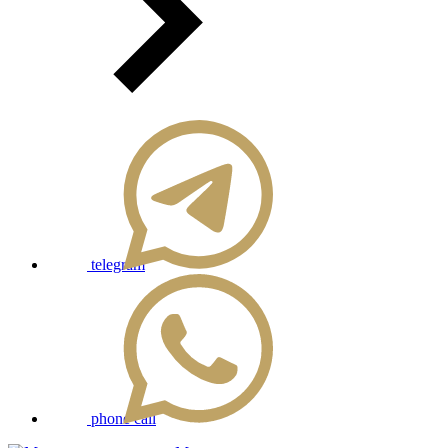
telegram
phone call