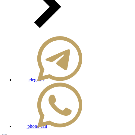
telegram
phone call