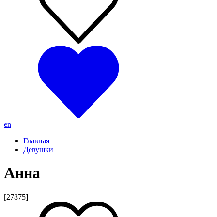
en
Главная
Девушки
Анна
[27875]