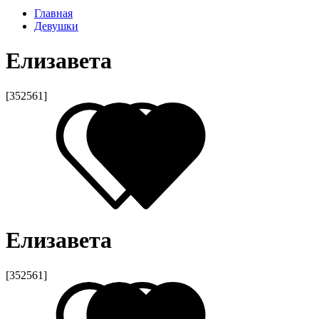
Главная
Девушки
Елизавета
[352561]
Елизавета
[352561]