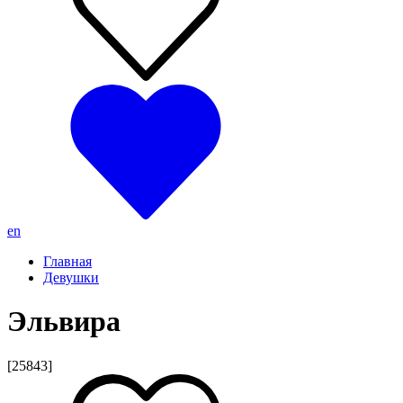
en
Главная
Девушки
Эльвира
[25843]