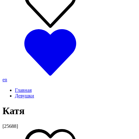
en
Главная
Девушки
Катя
[25688]