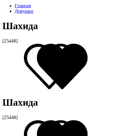
Главная
Девушки
Шахида
[25448]
Шахида
[25448]