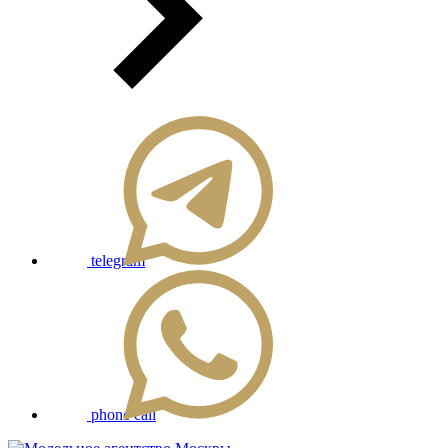
telegram
phone call