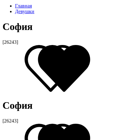
Главная
Девушки
София
[26243]
София
[26243]