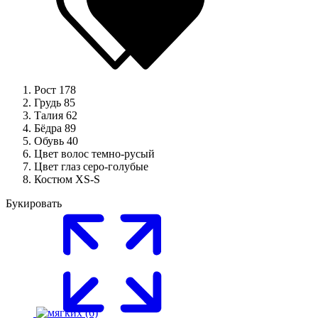
Рост
178
Грудь
85
Талия
62
Бёдра
89
Обувь
40
Цвет волос
темно-русый
Цвет глаз
серо-голубые
Костюм
XS-S
Букировать