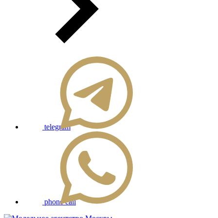
telegram
phone call